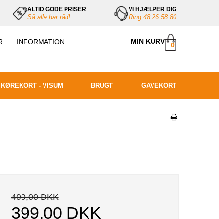
ALTID GODE PRISER
VI HJÆLPER DIG
Så alle har råd!
Ring 48 26 58 80
MIN KURV
R
INFORMATION
0
ÅBNINGSTIDER
HANDELSBETINGELSER
- RETURNERING
 KØREKORT - VISUM
BRUGT
GAVEKORT
499,00 DKK
399,00 DKK