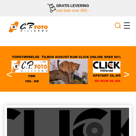
GRATIS LEVERING
ved køb over 800,-
<
>