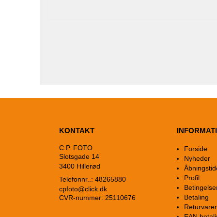
KONTAKT
INFORMAT
C.P. FOTO
Forside
Slotsgade 14
Nyheder
3400 Hillerød
Åbningstid
Profil
Telefonnr..: 48265880
Betingelse
cpfoto@click.dk
Betaling
CVR-nummer: 25110676
Returvarer
EAN betali