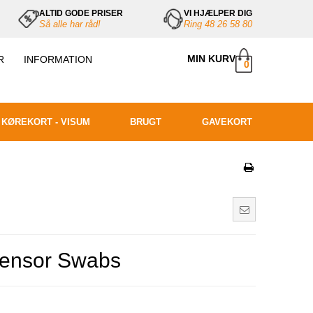
ALTID GODE PRISER
VI HJÆLPER DIG
Så alle har råd!
Ring 48 26 58 80
MIN KURV
R
INFORMATION
0
ÅBNINGSTIDER
HANDELSBETINGELSER
- RETURNERING
 KØREKORT - VISUM
BRUGT
GAVEKORT
ensor Swabs