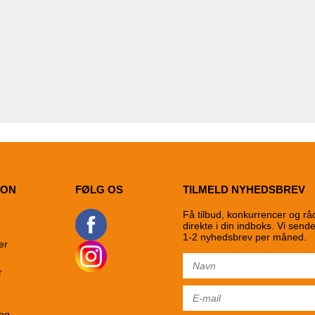
ION
FØLG OS
TILMELD NYHEDSBREV
Få tilbud, konkurrencer og rå
direkte i din indboks. Vi send
1-2 nyhedsbrev per måned.
er
r
ng