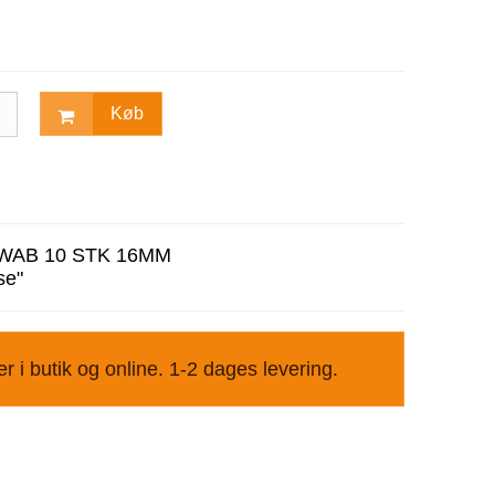
Køb
WAB 10 STK 16MM
se"
r i butik og online. 1-2 dages levering.