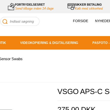
FORTRYDELSESRET
SIKKER BETALING
Send tilbage inden 14 dage
Køb med sikkerhed
FORSIDE
NYHEDE
UTIK
VIDEOKOPIERING & DIGITALISERING
PASFOTO -
ensor Swabs
VSGO APS-C S
275,00 DKK