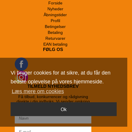
Forside
Nyheder
Åbningstider
Profil
Betingelser
Betaling
Returvarer
EAN betaling
FØLG OS
Vi bruger cookies for at sikre, at du får den
bedste oplevelse på vores hjemmeside.
TILMELD NYHEDSBREV
Læs mere om cookies
Få tilbud, konkurrencer og rådgivning
direkte i din indboks. Vi sender omkring
1-2 nyhedsbrev per måned.
Ok