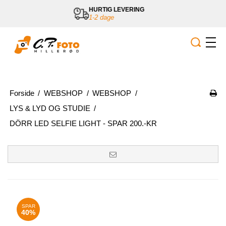
NG
GRATIS LEVERING
ved køb over 800,-
Forside
/
WEBSHOP
/
WEBSHOP
/
LYS & LYD OG STUDIE
/
DÖRR LED SELFIE LIGHT - SPAR 200.-KR
SPAR
40%