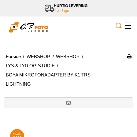
GRATIS LEVERING
ved køb over 800,-
Forside
/
WEBSHOP
/
WEBSHOP
/
LYS & LYD OG STUDIE
/
BOYA MIKROFONADAPTER BY-K1 TRS -
LIGHTNING
SPAR