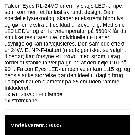
Falcon Eyes RL-24VC er en ny slags LED-lampe,
som kommer i et fantastisk rundt design. Den
specielle lysteknologi skaber et ekstremt blødt lys
og gør en ekstra diffus klud unødvendig. Med sine
120 LED'er og en farvetemperatur på 5600K får du
smukke resultater. De individuelle LED'er er
usynlige og kan farvejusteres. Den samlede effekt
er 24W. Et NP-F-batteri (medfølger ikke, se valgfrit
tilbehør) kan forsyne RL-24VC med strøm. Drag
fordel af stabile farver på grund af den høje CRI på
90+. Falcon Eyes LED-lampen vejer kun 1,15 kg, og
dens slanke størrelse gør den ideel til daglig brug.
Lampen har en diameter på 25 cm uden ramme.
Inkluderet:
1x RL-24VC LED lampe
1x strømkabel
Model/Varenr.:
9035