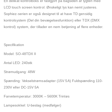
En delikat kontrolboks er fastgjort på bagsiden af ​​lygten med
LCD touch screen kontrol. Ønskeligt lys kan nemt justeres.
Sophiez-serien er også designet til at have TD gensidig
kontrolsystem (Del din bevægelsesfunktion) eller TDX (DMX
kontrol) system, der tillader en nem betjening af flere enheder.
Specifikation
Model: SO-48TDX II
Antal LED: 240stk
Strømudgang: 48W
Spænding: Vekselstrømsadapter (15V 5A) Fuldspænding 110-
230V eller DC-15V 5A
Farvetemperatur: 3000K – 5600K Trinløs
Lampesokkel: U-beslag (medfølger)