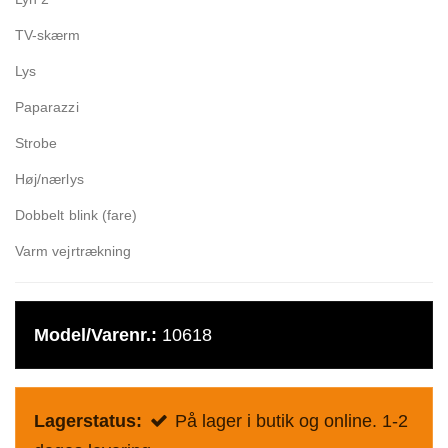
TV-skærm
Lys
Paparazzi
Strobe
Høj/nærlys
Dobbelt blink (fare)
Varm vejrtrækning
Model/Varenr.:
10618
Lagerstatus:
På lager i butik og online. 1-2