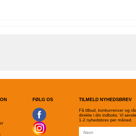
ION
FØLG OS
TILMELD NYHEDSBREV
Få tilbud, konkurrencer og rå
direkte i din indboks. Vi send
1-2 nyhedsbrev per måned.
er
r