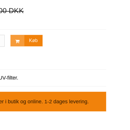
,00 DKK
Køb
V-filter.
r i butik og online. 1-2 dages levering.