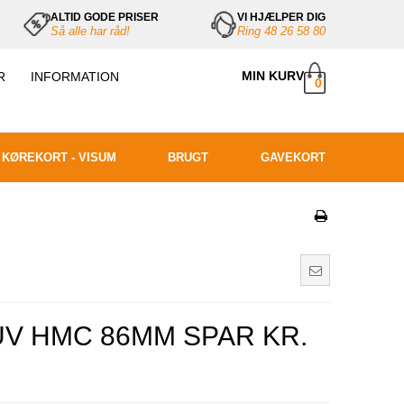
ALTID GODE PRISER
VI HJÆLPER DIG
Så alle har råd!
Ring 48 26 58 80
MIN KURV
R
INFORMATION
0
ÅBNINGSTIDER
HANDELSBETINGELSER
- RETURNERING
 KØREKORT - VISUM
BRUGT
GAVEKORT
UV HMC 86MM SPAR KR.