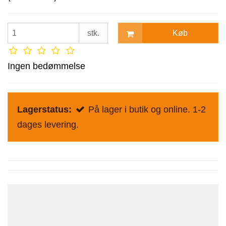
Køb
stk.
Ingen bedømmelse
Lagerstatus:
På lager i butik og online. 1-2
dages levering.